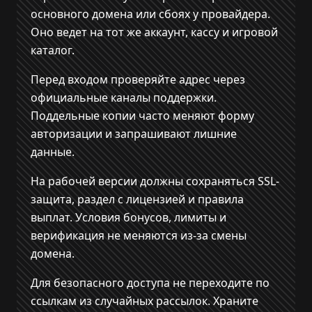
основного домена или сбоях у провайдера.
Оно ведет на тот же аккаунт, кассу и игровой
каталог.
Перед входом проверяйте адрес через
официальные каналы поддержки.
Поддельные копии часто меняют форму
авторизации и запрашивают лишние
данные.
На рабочей версии должны сохраняться SSL-
защита, раздел с лицензией и правила
выплат. Условия бонусов, лимиты и
верификация не меняются из-за смены
домена.
Для безопасного доступа не переходите по
ссылкам из случайных рассылок. Храните