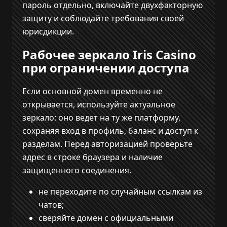
пароль отдельно, включайте двухфакторную
защиту и соблюдайте требования своей
юрисдикции.
Рабочее зеркало Iris Casino
при ограничении доступа
Если основной домен временно не
открывается, используйте актуальное
зеркало: оно ведет на ту же платформу,
сохраняя вход в профиль, баланс и доступ к
разделам. Перед авторизацией проверьте
адрес в строке браузера и наличие
защищенного соединения.
не переходите по случайным ссылкам из
чатов;
сверяйте домен с официальными