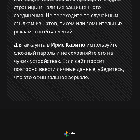
страницы и наличие защищенного
соединения. Не переходите по случайным
ссылкам из чатов, писем или сомнительных
рекламных объявлений.
Для аккаунта в
Ирис Казино
используйте
сложный пароль и не сохраняйте его на
чужих устройствах. Если сайт просит
повторно ввести личные данные, убедитесь,
что это официальное зеркало.