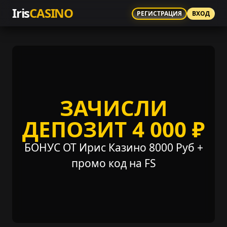
Iris
CASINO
РЕГИСТРАЦИЯ
ВХОД
ЗАЧИСЛИ
ДЕПОЗИТ 4 000 ₽
БОНУС ОТ Ирис Казино 8000 Руб +
промо код на FS