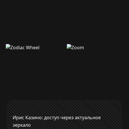
Ирис Казино: доступ через актуальное
зеркало