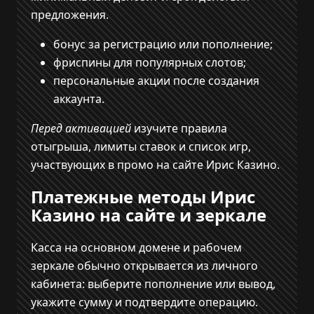
предложения.
бонус за регистрацию или пополнение;
фриспины для популярных слотов;
персональные акции после создания
аккаунта.
Перед активацией
изучите правила
отыгрыша, лимиты ставок и список игр,
участвующих в промо на сайте Ирис Казино.
Платежные методы Ирис
Казино на сайте и зеркале
Касса на основном домене и рабочем
зеркале обычно открывается из личного
кабинета: выберите пополнение или вывод,
укажите сумму и подтвердите операцию.