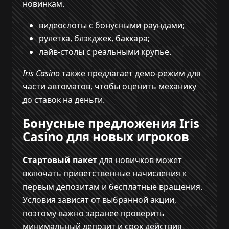
новинкам.
видеослоты с бонусными раундами;
рулетка, блэкджек, баккара;
лайв-столы с реальными крупье.
Iris Casino
также предлагает демо-режим для
части автоматов, чтобы оценить механику
до ставок на деньги.
Бонусные предложения Iris
Casino для новых игроков
Стартовый пакет
для новичков может
включать приветственные начисления к
первым депозитам и бесплатные вращения.
Условия зависят от выбранной акции,
поэтому важно заранее проверить
минимальный депозит и срок действия