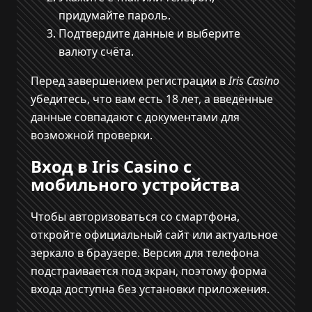
придумайте пароль.
Подтвердите данные и выберите
валюту счёта.
Перед завершением регистрации в
Iris Casino
убедитесь, что вам есть 18 лет, а введённые
данные совпадают с документами для
возможной проверки.
Вход в Iris Casino с
мобильного устройства
Чтобы авторизоваться со смартфона,
откройте официальный сайт или актуальное
зеркало в браузере. Версия для телефона
подстраивается под экран, поэтому форма
входа доступна без установки приложения.